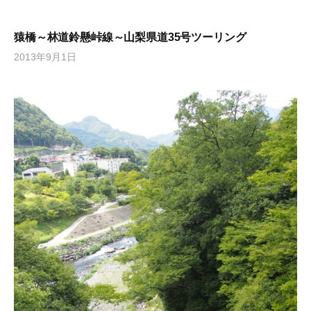
猿橋～林道鈴懸峠線～山梨県道35号ツーリング
2013年9月1日