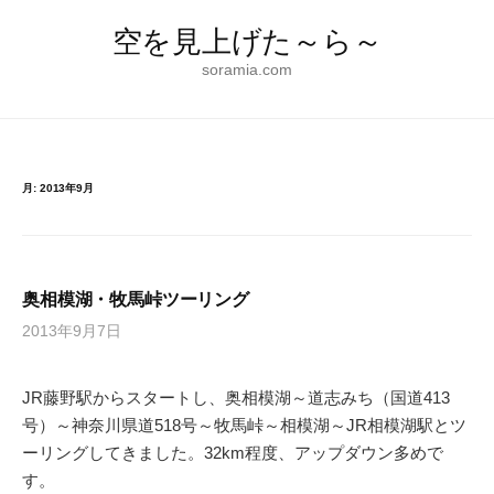
コ
空を見上げた～ら～
ン
テ
soramia.com
ン
ツ
へ
ス
月:
2013年9月
キ
ッ
プ
奥相模湖・牧馬峠ツーリング
2013年9月7日
JR藤野駅からスタートし、奥相模湖～道志みち（国道413
号）～神奈川県道518号～牧馬峠～相模湖～JR相模湖駅とツ
ーリングしてきました。32km程度、アップダウン多めで
す。