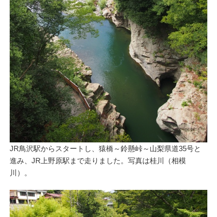
JR鳥沢駅からスタートし、猿橋～鈴懸峠～山梨県道35号と
進み、JR上野原駅まで走りました。写真は桂川（相模
川）。