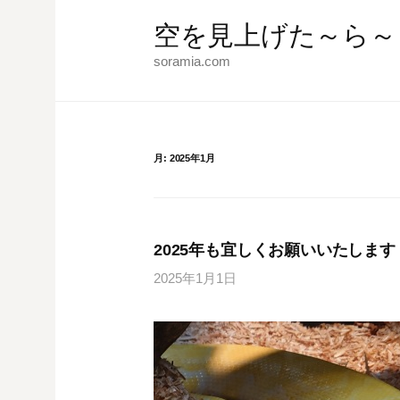
コ
空を見上げた～ら～
ン
テ
soramia.com
ン
ツ
へ
ス
月:
2025年1月
キ
ッ
プ
2025年も宜しくお願いいたします
2025年1月1日