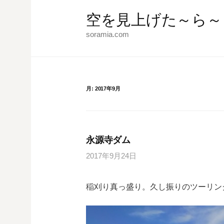
コ
空を見上げた～ら～
ン
テ
soramia.com
ン
ツ
へ
ス
月:
2017年9月
キ
ッ
プ
永源寺ダム
2017年9月24日
稲刈り真っ盛り。久し振りのツーリン