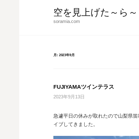
コ
空を見上げた～ら～
ン
テ
soramia.com
ン
ツ
へ
ス
月:
2023年9月
キ
ッ
プ
FUJIYAMAツインテラス
2023年9月13日
急遽平日の休みが取れたので山梨県笛
イブしてきました。