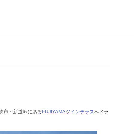
吹市・新道峠にある
FUJIYAMAツインテラス
へドラ