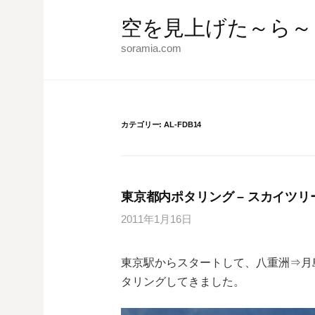
コ
空を見上げた～ら～
ン
テ
soramia.com
ン
ツ
へ
ス
カテゴリー:
AL-FDB14
キ
ッ
プ
東京都内ポタリング – スカイツリー
2011年1月16日
東京駅からスタートして、八重洲⇒月
タリングしてきました。