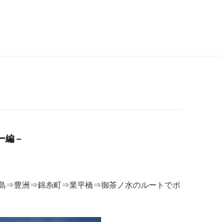
編 –
島⇒豊洲⇒錦糸町⇒業平橋⇒御茶ノ水のルートでポ