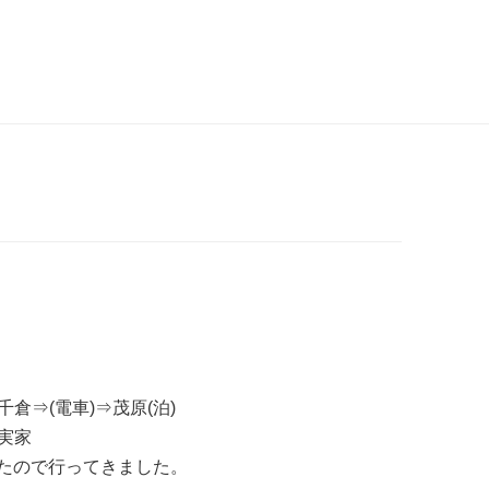
→千倉⇒(電車)⇒茂原(泊)
⇒実家
たので行ってきました。