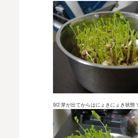
9/2 芽が出てからはにょきにょき状態