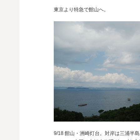
東京より特急で館山へ。
9/18 館山・洲崎灯台。対岸は三浦