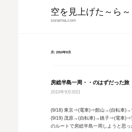
コ
空を見上げた～ら～
ン
テ
soramia.com
ン
ツ
へ
ス
月:
2010年9月
キ
ッ
プ
房総半島一周・・のはずだった旅
2010年9月20日
(9/18) 東京⇒(電車)⇒館山→(自転車)
(9/19) 茂原→(自転車)→銚子⇒(電車)
のルートで房総半島一周しようと思っ