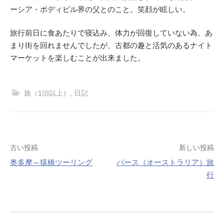
ーシア・ボディビル界の父とのこと。笑顔が眩しい。
旅行前日に食あたりで寝込み、体力が回復していない為、あ
まり街を回れませんでしたが、古都の趣と活気のあるナイト
マーケットを楽しむことが出来ました。
旅（1泊以上）
,
日記
投
古い投稿
新しい投稿
稿
奥多摩～猿橋ツーリング
パース（オーストラリア）旅
ナ
行
ビ
ゲ
ー
シ