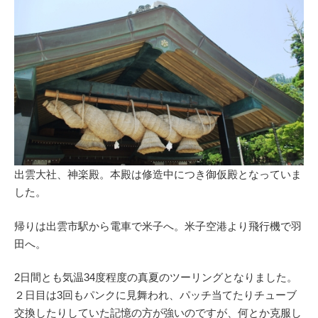
出雲大社、神楽殿。本殿は修造中につき御仮殿となっていま
した。
帰りは出雲市駅から電車で米子へ。米子空港より飛行機で羽
田へ。
2日間とも気温34度程度の真夏のツーリングとなりました。
２日目は3回もパンクに見舞われ、パッチ当てたりチューブ
交換したりしていた記憶の方が強いのですが、何とか克服し