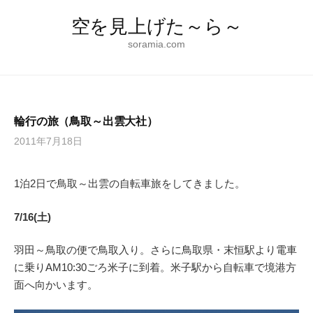
コ
空を見上げた～ら～
ン
テ
soramia.com
ン
ツ
へ
ス
輪行の旅（鳥取～出雲大社）
キ
2011年7月18日
ッ
プ
1泊2日で鳥取～出雲の自転車旅をしてきました。
7/16(土)
羽田～鳥取の便で鳥取入り。さらに鳥取県・末恒駅より電車
に乗りAM10:30ごろ米子に到着。米子駅から自転車で境港方
面へ向かいます。