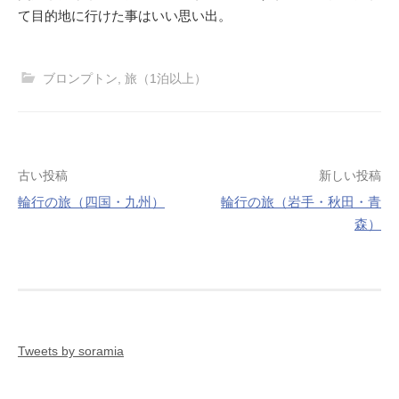
て目的地に行けた事はいい思い出。
ブロンプトン
,
旅（1泊以上）
投
古い投稿
新しい投稿
稿
輪行の旅（四国・九州）
輪行の旅（岩手・秋田・青
ナ
森）
ビ
ゲ
ー
シ
ョ
ン
Tweets by soramia