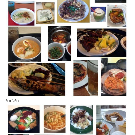
\r\n\r\n