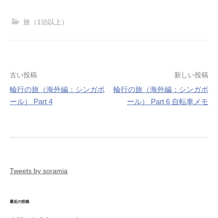
旅（1泊以上）
投
古い投稿
新しい投稿
稿
輪行の旅（海外編：シンガポ
輪行の旅（海外編：シンガポ
ナ
ール） Part 4
ール） Part 6 自転車メモ
ビ
ゲ
ー
シ
ョ
ン
Tweets by soramia
最近の投稿