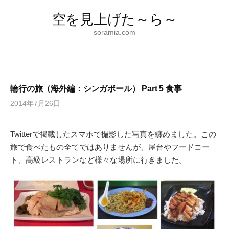
コ
空を見上げた～ら～
ン
テ
soramia.com
ン
ツ
へ
ス
輪行の旅（海外編：シンガポール） Part 5 食事
キ
2014年7月26日
ッ
プ
Twitterで掲載したスマホで撮影した写真を纏めました。この
旅で食べたもの全てではありませんが、屋台やフードコー
ト、高級レストランなど様々な場所に行きました。