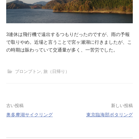
3連休は飛行機で遠出するつもりだったのですが、雨の予報
で取りやめ。近場と言うことで宮ヶ瀬湖に行きましたが、こ
の時期は賑わっていて交通量が多く、一苦労でした。
ブロンプトン
,
旅（日帰り）
投
古い投稿
新しい投稿
稿
奥多摩湖サイクリング
東京臨海部ポタリング
ナ
ビ
ゲ