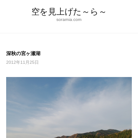
コ
空を見上げた～ら～
ン
テ
soramia.com
ン
ツ
へ
ス
深秋の宮ヶ瀬湖
キ
2012年11月25日
ッ
プ