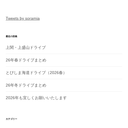
ー
シ
ョ
Tweets by soramia
ン
最近の投稿
上関・上盛山ドライブ
26年春ドライブまとめ
とびしま海道ドライブ（2026春）
26年冬ドライブまとめ
2026年も宜しくお願いいたします
カテゴリー