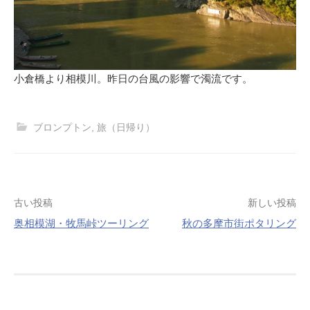
小倉橋より相模川。昨日の台風の影響で濁流です。
ブロンプトン
,
旅（日帰り）
投
古い投稿
新しい投稿
稿
奥相模湖・牧馬峠ツーリング
秋の多摩市街ポタリング
ナ
ビ
ゲ
ー
シ
ョ