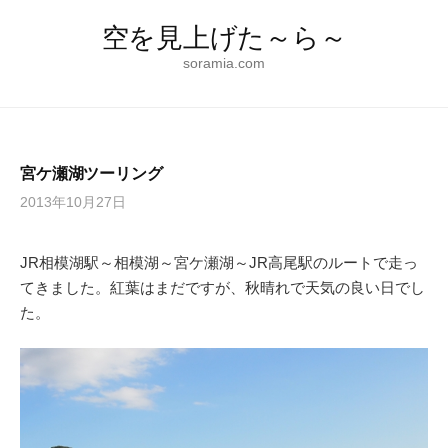
コ
空を見上げた～ら～
ン
テ
soramia.com
ン
ツ
へ
ス
宮ケ瀬湖ツーリング
キ
2013年10月27日
ッ
プ
JR相模湖駅～相模湖～宮ケ瀬湖～JR高尾駅のルートで走っ
てきました。紅葉はまだですが、秋晴れで天気の良い日でし
た。