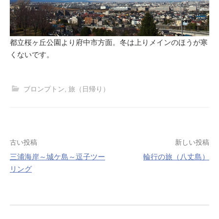
都立桜ヶ丘公園より府中市方面。冬は上りメインのほうが寒
くないです。
ブロンプトン
,
旅（日帰り）
投
古い投稿
新しい投稿
稿
三浦海岸～城ケ島～逗子ツー
輪行の旅（八丈島）
ナ
リング
ビ
ゲ
ー
シ
ョ