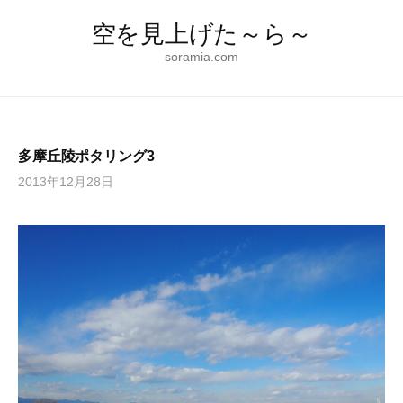
コ
空を見上げた～ら～
ン
テ
soramia.com
ン
ツ
へ
ス
多摩丘陵ポタリング3
キ
2013年12月28日
ッ
プ