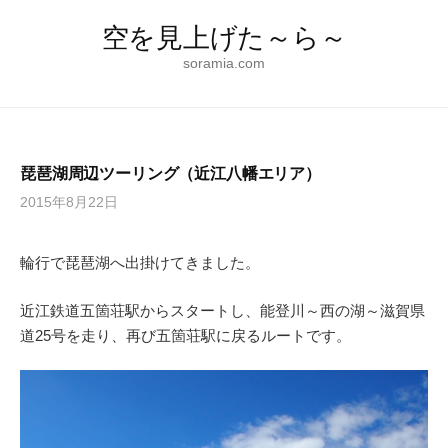
コ
空を見上げた～ら～
ン
テ
soramia.com
ン
ツ
へ
ス
琵琶湖周辺ツーリング（近江八幡エリア）
キ
2015年8月22日
ッ
プ
輪行で琵琶湖へ出掛けてきました。
近江鉄道五箇荘駅からスタートし、能登川～西の湖～滋賀県
道25号を走り、再び五箇荘駅に戻るルートです。