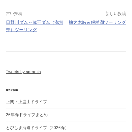
投
古い投稿
新しい投稿
稿
日野川ダム～蔵王ダム（滋賀
柚之木峠＆錫杖湖ツーリング
ナ
県）ツーリング
ビ
ゲ
ー
シ
ョ
ン
Tweets by soramia
最近の投稿
上関・上盛山ドライブ
26年春ドライブまとめ
とびしま海道ドライブ（2026春）