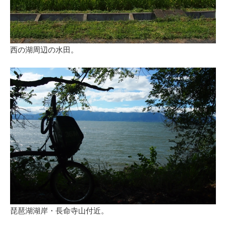
西の湖周辺の水田。
琵琶湖湖岸・長命寺山付近。