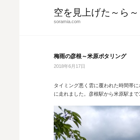
コ
空を見上げた～ら～
ン
テ
soramia.com
ン
ツ
へ
ス
梅雨の彦根～米原ポタリング
キ
2018年6月17日
ッ
プ
タイミング悪く雲に覆われた時間帯に
に走れました。彦根駅から米原駅まで1