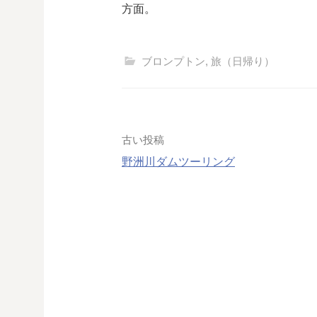
方面。
ブロンプトン
,
旅（日帰り）
投
古い投稿
稿
野洲川ダムツーリング
ナ
ビ
ゲ
ー
シ
ョ
ン