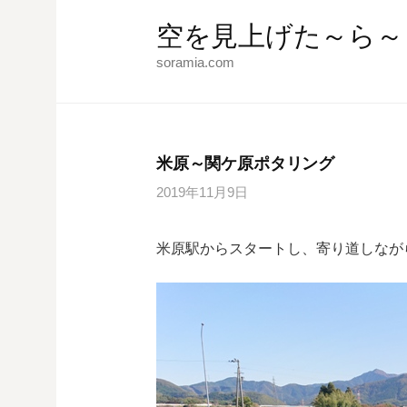
コ
空を見上げた～ら～
ン
テ
soramia.com
ン
ツ
へ
ス
米原～関ケ原ポタリング
キ
2019年11月9日
ッ
プ
米原駅からスタートし、寄り道しなが