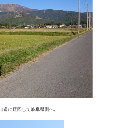
山道に迂回して岐阜県側へ。